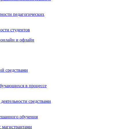
ности педагогических
ости студентов
 онлайн и офлайн
ий средствами
обучающихся в процессе
 деятельности средствами
ешанного обучения
с магистрантами