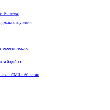
ж. Винтера)
подходы к изучению
т теоретического
изм борьбы с
ийские СМИ о 60-летии