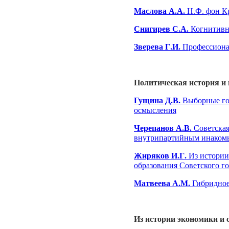
Маслова А.А.
Н.Ф. фон Кр
Снигирев С.А.
Когнитивны
Зверева Г.И.
Профессионал
Политическая история и
Гущина Д.В.
Выборные гор
осмысления
Черепанов А.В.
Советская
внутрипартийным инаком
Жиряков И.Г.
Из истории
образования Советского го
Матвеева А.М.
Гибридное
Из истории экономики и 