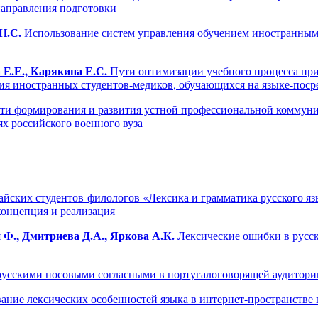
направления подготовки
Н.С.
Использование систем управления обучением иностранным
 Е.Е., Карякина Е.С.
Пути оптимизации учебного процесса при
я иностранных студентов-медиков, обучающихся на языке-поср
и формирования и развития устной профессиональной коммун
х российского военного вуза
йских студентов-филологов «Лексика и грамматика русского язы
концепция и реализация
 Ф., Дмитриева Д.А., Яркова А.К.
Лексические ошибки в русс
 русскими носовыми согласными в португалоговорящей аудитори
ание лексических особенностей языка в интернет-пространстве 