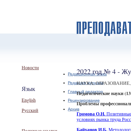
Новости
2022 год № 4 - Жу
Редакционная этика
НАУКА, ОБРАЗОВАНИЕ,
Редакция журнала
Язык
Главный редактор
Педагогические науки (13.
English
Рецензирование
Проблемы профессиональ
Архив
Русский
Громова О.Н.
Позитивные 
условиях рынка труда Рос
Байханов И.Б.
Методологи
Полезные ссылки