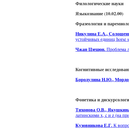
Филологические науки
Языкознание (10.02.00)
Фразеология и паремиол
Никулина Е.А., Солошен
устойчивых единиц horse s
Чжан Цзецюн.
Проблема л
Когнитивные исследован
Бородулина Н.Ю., Мордо
Фонетика и дискурсолог
Тихонова О.В., Якушкина
латинскими x, c и z (на п
Кузовникова Е.Г.
К вопро