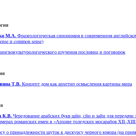
огия
ко М.А.
Фразеологическая синонимия в современном английском
ense и common sense)
ингвокультурологического изучения пословиц и поговорок
ия
вина Т.В.
Концепт дом как архетип осмысления картины мира
ия
 К.В.
Чередование арабских букв шӣн, сӣн и зайн для передачи 
римерах романских имен в «Архиве толедских мосарабов XII–XIII
су о принадлежности шуток к дискурсу черного юмора (на прим