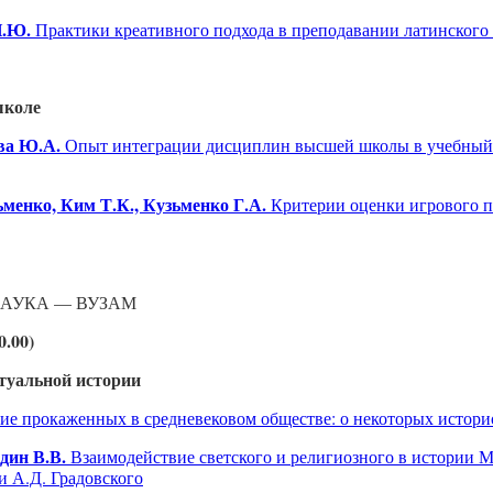
Н.Ю.
Практики креативного подхода в преподавании латинского
школе
ва Ю.А.
Опыт интеграции дисциплин высшей школы в учебный
ьменко, Ким Т.К., Кузьменко Г.А.
Критерии оценки игрового 
АУКА — ВУЗАМ
0.00)
туальной истории
е прокаженных в средневековом обществе: о некоторых истор
дин В.В.
Взаимодействие светского и религиозного в истории М
и А.Д. Градовского