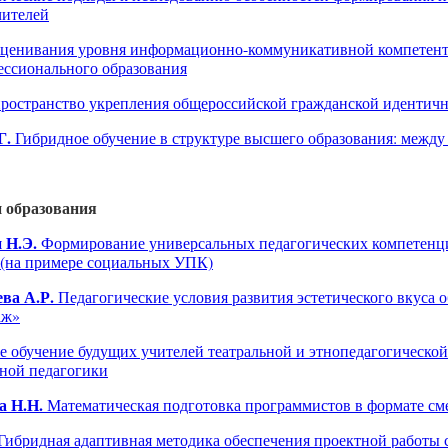
чителей
ценивания уровня информационно-коммуникативной компетент
ессионального образования
пространство укрепления общероссийской гражданской идентичн
Г.
Гибридное обучение в структуре высшего образования: между
 образования
 Н.Э.
Формирование универсальных педагогических компетенц
 (на примере социальных УПК)
ва А.Р.
Педагогические условия развития эстетического вкуса 
аж»
 обучение будущих учителей театральной и этнопедагогической
ьной педагогики
а Н.Н.
Математическая подготовка программистов в формате см
Гибридная адаптивная методика обеспечения проектной работы 