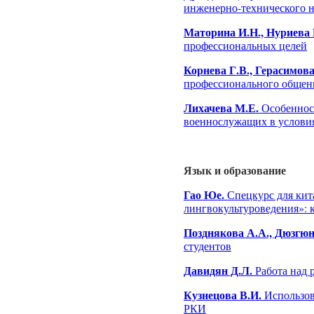
инженерно-технического 
Маторина И.Н., Нуриева 
профессиональных целей
Корнева Г.В., Герасимова
профессионального общени
Лихачева М.Е.
Особенност
военнослужащих в условия
Язык и образование
Гао Юе.
Спецкурс для кита
лингвокультуроведения»: 
Позднякова А.А., Дюзгюн
студентов
Давидян Д.Л.
Работа над
Кузнецова В.И.
Использов
РКИ