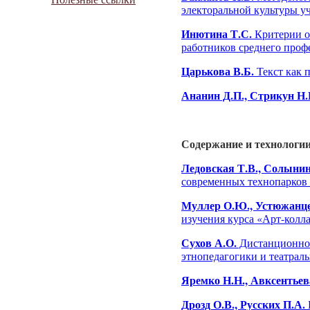
электоральной культуры у
Инютина Т.С.
Критерии о
работников среднего проф
Царькова В.Б.
Текст как 
Ананин Д.П., Стрикун Н.
Содержание и технологии
Ледовская Т.В., Солынин
современных технопарков
Муллер О.Ю., Устюжанце
изучения курса «Арт-колл
Сухов А.О.
Дистанционное
этнопедагогики и театрал
Яремко Н.Н., Авксентьев
Дрозд О.В., Русских П.А.