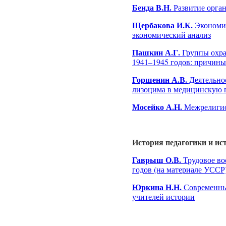
Бенда В.Н.
Развитие орган
Щербакова И.К.
Экономич
экономический анализ
Пашкин А.Г.
Группы охра
1941–1945 годов: причины 
Горшенин А.В.
Деятельнос
лизоцима в медицинскую п
Мосейко А.Н.
Межрелигио
История педагогики и ис
Гаврыш О.В.
Трудовое во
годов (на материале УССР
Юркина Н.Н.
Современные
учителей истории