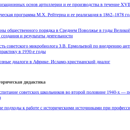
изационных основ артиллерии и ее производства в течение XVII
еская программа М.Х. Рейтерна и ее реализация в 1862–1878 го
ны общественного порядка в Среднем Поволжье в годы Велико
создания и результаты деятельности
ть советского микробиолога З.В. Ермольевой по внедрению ант
рактику в 1930-е годы
зные диалоги в Африке. Исламо-христианский диалог
торическая дидактика
спитание советских школьников во второй половине 1940-х — п
)
 подходы к работе с историческими источниками при професс