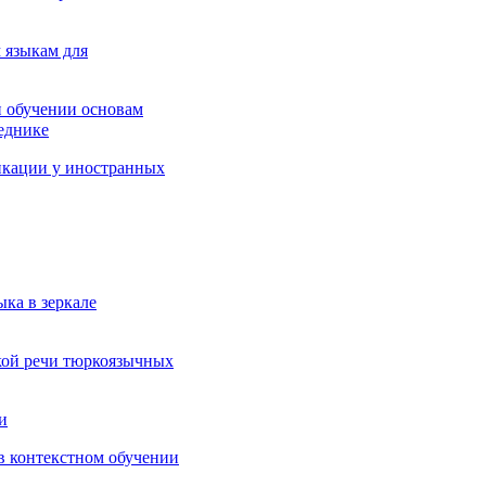
 языкам для
 обучении основам
еднике
икации у иностранных
ка в зеркале
кой речи тюркоязычных
и
в контекстном обучении