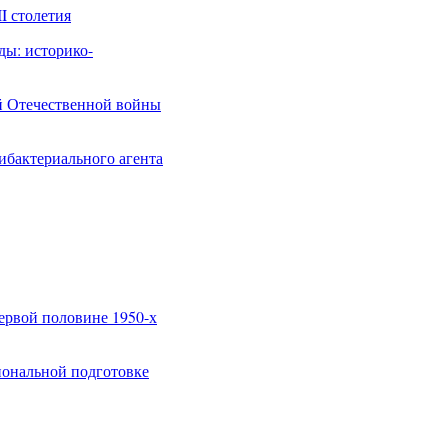
I столетия
ды: историко-
й Отечественной войны
ибактериального агента
ервой половине 1950-х
иональной подготовке