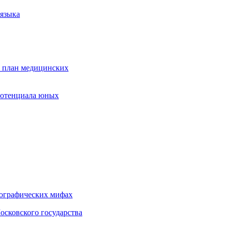
 языка
 план медицинских
потенциала юных
иографических мифах
осковского государства