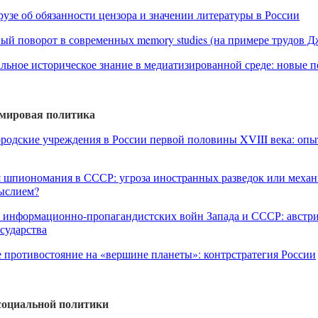
узе об обязанности цензора и значении литературы в России
й поворот в современных memory studies (на примере трудов Д
ьное историческое знание в медиатизированной среде: новые 
 мировая политика
одские учреждения в России первой половины XVIII века: опы
 шпиономания в СССР: угроза иностранных разведок или механ
ыслием?
 информационно-пропагандистских войн Запада и СССР: австр
сударства
 противостояние на «вершине планеты»: контрстратегия России
социальной политики